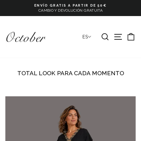
Ir
ENVÍO GRATIS A PARTIR DE 50€
directamente
CAMBIO Y DEVOLUCIÓN GRATUITA
Pause
al
slideshow
contenido
BUSCAR
NAVE
C
ES
TOTAL LOOK PARA CADA MOMENTO