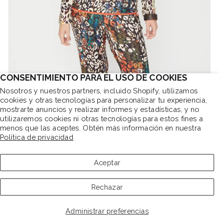
CONSENTIMIENTO PARA EL USO DE COOKIES
Nosotros y nuestros partners, incluido Shopify, utilizamos
CAMISETA LEOPARDO MULTICOLOR
cookies y otras tecnologías para personalizar tu experiencia,
mostrarte anuncios y realizar informes y estadísticas, y no
SELECCIONAR TALLA
"Cerr
10% EN TU PRIMER PEDIDO SI TE SUSCRIBES
utilizaremos cookies ni otras tecnologías para estos fines a
(esc)"
menos que las aceptes. Obtén más información en nuestra
Suscríbete ahora y consigue un 10% dto en tu
Política de privacidad
pedido. Descuento no acumulable a otras
promociones o descuentos.
Aceptar
ACCEDE AL DESCUENTO
Rechazar
Administrar preferencias