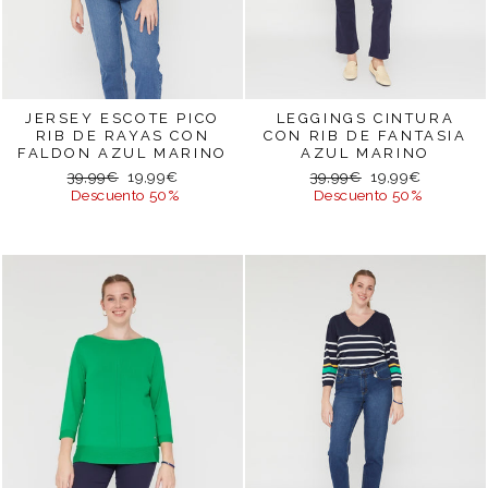
JERSEY ESCOTE PICO
LEGGINGS CINTURA
RIB DE RAYAS CON
CON RIB DE FANTASIA
FALDON AZUL MARINO
AZUL MARINO
Precio
Precio
Precio
Precio
39,99€
19,99€
39,99€
19,99€
habitual
de
habitual
de
Descuento 50%
Descuento 50%
oferta
oferta