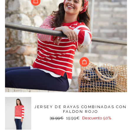
JERSEY DE RAYAS COMBINADAS CON
FALDON ROJO
Precio
Precio
39,99€
19,99€
Descuento 50%
habitual
de
oferta