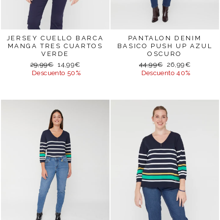
JERSEY CUELLO BARCA
PANTALON DENIM
MANGA TRES CUARTOS
BASICO PUSH UP AZUL
VERDE
OSCURO
Precio
Precio
Precio
Precio
29,99€
14,99€
44,99€
26,99€
habitual
de
habitual
de
Descuento 50%
Descuento 40%
oferta
oferta