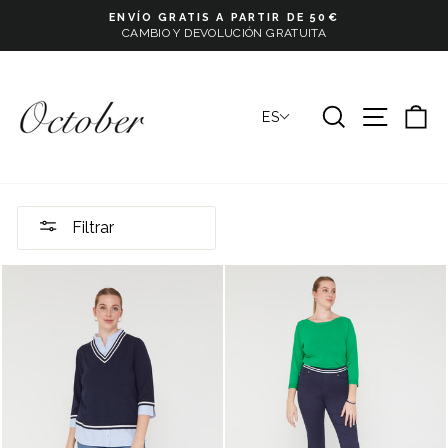
Ir
ENVÍO GRATIS A PARTIR DE 50€
directamente
CAMBIO Y DEVOLUCIÓN GRATUITA
Pause
al
slideshow
contenido
BUSCAR
NAVE
C
ES
Filtrar