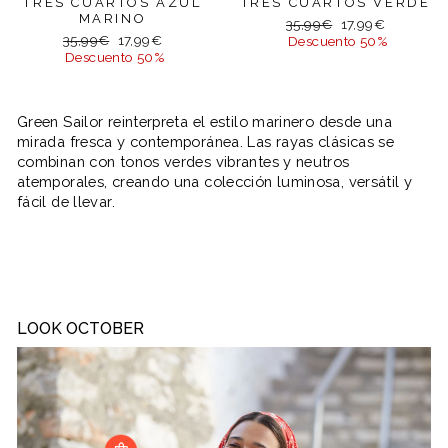
TRES CUARTOS AZUL
TRES CUARTOS VERDE
MARINO
Precio
Precio
35,99€
17,99€
Precio
Precio
35,99€
17,99€
habitual
de
Descuento 50%
habitual
de
Descuento 50%
oferta
oferta
Green Sailor reinterpreta el estilo marinero desde una
mirada fresca y contemporánea. Las rayas clásicas se
combinan con tonos verdes vibrantes y neutros
atemporales, creando una colección luminosa, versátil y
fácil de llevar.
LOOK OCTOBER