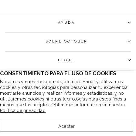
AYUDA
SOBRE OCTOBER
LEGAL
CONSENTIMIENTO PARA EL USO DE COOKIES
SUSCRÍBETE Y CONSIGUE UN 10% DTO EN TU
Nosotros y nuestros partners, incluido Shopify, utilizamos
PRIMERA COMPRA
cookies y otras tecnologías para personalizar tu experiencia,
mostrarte anuncios y realizar informes y estadísticas, y no
"Cerr
10% EN TU PRIMER PEDIDO SI TE SUSCRIBES
utilizaremos cookies ni otras tecnologías para estos fines a
(esc)"
menos que las aceptes. Obtén más información en nuestra
Suscríbete ahora y consigue un 10% dto en tu
Política de privacidad
pedido. Descuento no acumulable a otras
promociones o descuentos.
Aceptar