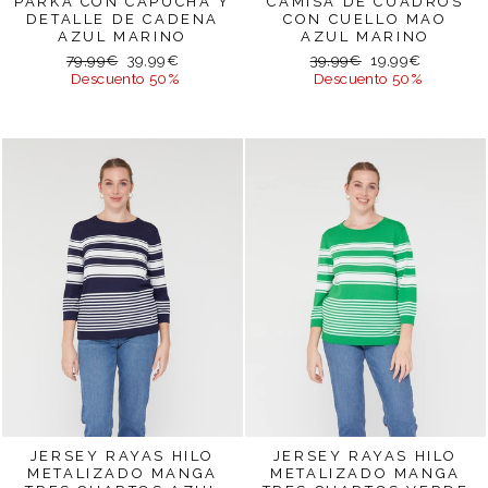
PARKA CON CAPUCHA Y
CAMISA DE CUADROS
DETALLE DE CADENA
CON CUELLO MAO
AZUL MARINO
AZUL MARINO
Precio
Precio
Precio
Precio
79,99€
39,99€
39,99€
19,99€
habitual
de
habitual
de
Descuento 50%
Descuento 50%
oferta
oferta
JERSEY RAYAS HILO
JERSEY RAYAS HILO
METALIZADO MANGA
METALIZADO MANGA