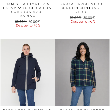
CAMISETA BIMATERIA
PARKA LARGO MEDIO
ESTAMPADO CHICA CON
CORDON CONTRASTE
CUADROS AZUL
VERDE
MARINO
Precio
Precio
79,99€
39,99€
Precio
Precio
39,99€
19,99€
habitual
de
Descuento 50%
habitual
de
Descuento 50%
oferta
oferta