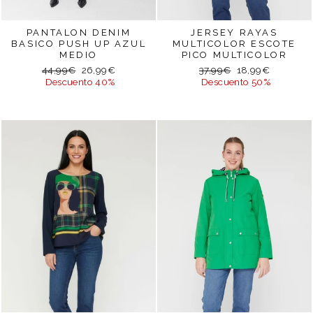
PANTALON DENIM
JERSEY RAYAS
BASICO PUSH UP AZUL
MULTICOLOR ESCOTE
MEDIO
PICO MULTICOLOR
Precio
Precio
Precio
Precio
44,99€
26,99€
37,99€
18,99€
habitual
de
habitual
de
Descuento 40%
Descuento 50%
oferta
oferta