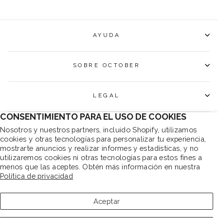
AYUDA
SOBRE OCTOBER
LEGAL
CONSENTIMIENTO PARA EL USO DE COOKIES
SUSCRÍBETE Y CONSIGUE UN 10% DTO EN TU
Nosotros y nuestros partners, incluido Shopify, utilizamos
PRIMERA COMPRA
cookies y otras tecnologías para personalizar tu experiencia,
mostrarte anuncios y realizar informes y estadísticas, y no
"Cerr
10% EN TU PRIMER PEDIDO SI TE SUSCRIBES
utilizaremos cookies ni otras tecnologías para estos fines a
(esc)"
menos que las aceptes. Obtén más información en nuestra
Suscríbete ahora y consigue un 10% dto en tu
Política de privacidad
pedido. Descuento no acumulable a otras
promociones o descuentos.
Aceptar