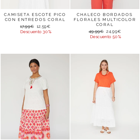
CAMISETA ESCOTE PICO
CHALECO BORDADOS
CON ENTREDOS CORAL
FLORALES MULTICOLOR
CORAL
Precio
Precio
17,99€
12,59€
Precio
Precio
habitual
de
49,99€
24,99€
Descuento 30%
habitual
de
oferta
Descuento 50%
oferta