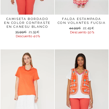
CAMISETA BORDADO
FALDA ESTAMPADA
EN COLOR CONTRASTE
CON VOLANTES FUCSIA
EN CANESU BLANCO
Precio
Precio
44,99€
22,49€
Precio
Precio
35,99€
21,59€
habitual
de
Descuento 50%
habitual
de
Descuento 40%
oferta
oferta