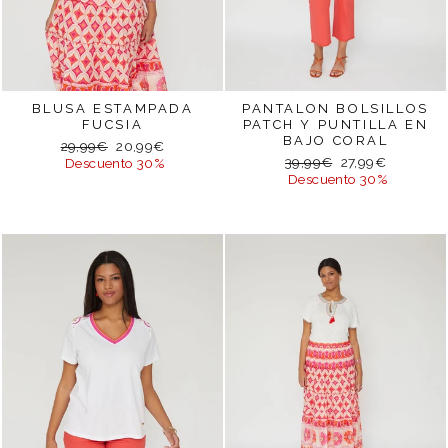
BLUSA ESTAMPADA
PANTALON BOLSILLOS
FUCSIA
PATCH Y PUNTILLA EN
BAJO CORAL
Precio
Precio
29,99€
20,99€
Precio
Precio
habitual
de
39,99€
27,99€
Descuento 30%
habitual
de
oferta
Descuento 30%
oferta