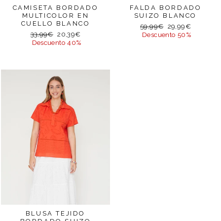
CAMISETA BORDADO
FALDA BORDADO
MULTICOLOR EN
SUIZO BLANCO
CUELLO BLANCO
Precio
Precio
59,99€
29,99€
Precio
Precio
33,99€
20,39€
habitual
de
Descuento 50%
habitual
de
Descuento 40%
oferta
oferta
BLUSA TEJIDO