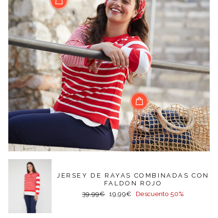
JERSEY DE RAYAS COMBINADAS CON
FALDON ROJO
Precio
Precio
39,99€
19,99€
Descuento 50%
habitual
de
oferta