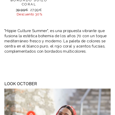
BORDADO SUIZO
CORAL
Precio
Precio
39,99€
27,99€
habitual
de
Descuento 30%
oferta
"Hippie Culture Summer", es una propuesta vibrante que
fusiona la estética bohemia de los años 70 con un toque
mediterráneo fresco y moderno. La paleta de colores se
centra en el blanco puro, el rojo coral y acentos fucsias,
complementados con bordados multicolores.
LOOK OCTOBER