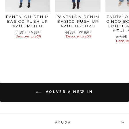
PANTALON DENIM
PANTALON DENIM
PANTALO
BASICO PUSH UP
BASICO PUSH UP
CINCO B
AZUL MEDIO
AZUL OSCURO
CON BO
AZUL 
Precio
Precio
Precio
Precio
44,99€
26,99€
44,99€
26,99€
habitual
de
habitual
de
Descuento 40%
Descuento 40%
Precio
49,99€
oferta
oferta
habitual
Descue
VOLVER A NEW IN
AYUDA