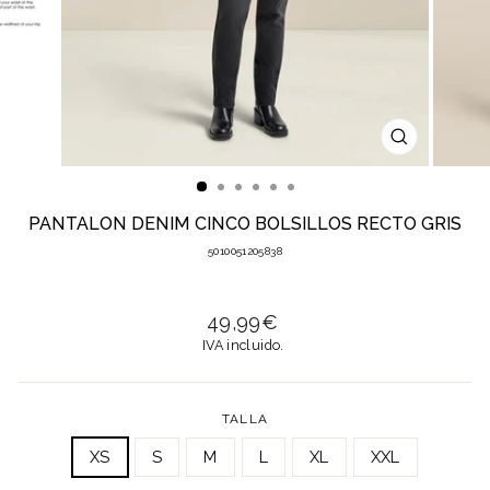
CERRAR
(ESC)
PANTALON DENIM CINCO BOLSILLOS RECTO GRIS
5010051205838
Precio
49,99€
habitual
IVA incluido.
TALLA
XS
S
M
L
XL
XXL