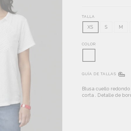
oferta
TALLA
XS
S
M
COLOR
GUÍA DE TALLAS
Blusa cuello redondo
corta . Detalle de bor