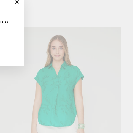
"Cerrar
(esc)"
ento