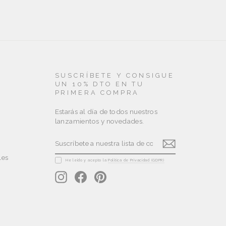
SUSCRÍBETE Y CONSIGUE
UN 10% DTO EN TU
PRIMERA COMPRA
Estarás al día de todos nuestros
lanzamientos y novedades.
SUSCRÍBETE
SUSCRIBIR
A
NUESTRA
les
LISTA
He leído y acepto la
Política de Privacidad (GDPR)
DE
Instagram
Facebook
Pinterest
CORREO