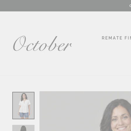
Ir
directamente
al
contenido
REMATE FI