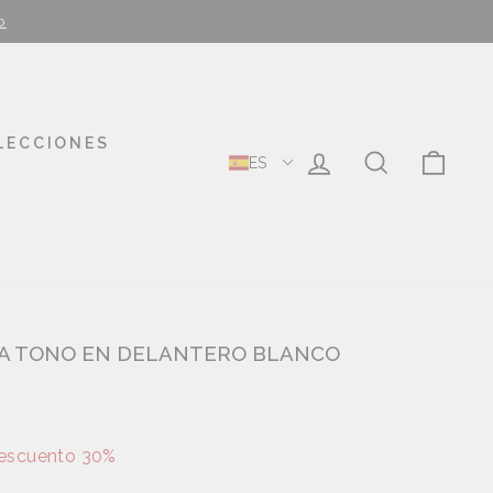
o
LECCIONES
MI CUENTA
BUSCAR
CAR
ES
A TONO EN DELANTERO BLANCO
escuento 30%