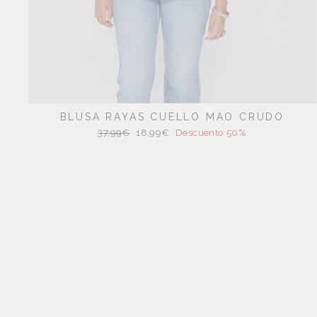
BLUSA RAYAS CUELLO MAO CRUDO
Precio
Precio
37,99€
18,99€
Descuento 50%
habitual
de
oferta