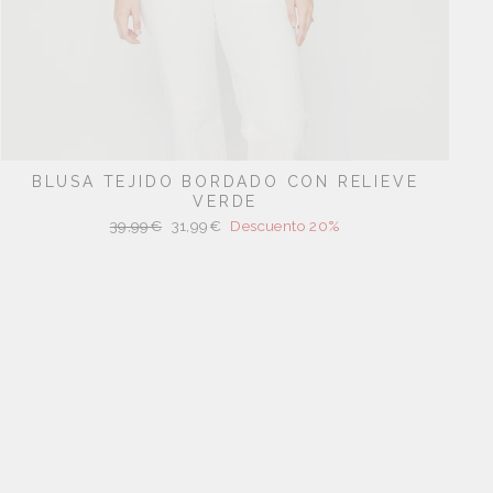
BLUSA TEJIDO BORDADO CON RELIEVE
VERDE
Precio
Precio
39,99€
31,99€
Descuento 20%
habitual
de
oferta