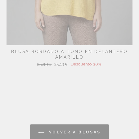
BLUSA BORDADO A TONO EN DELANTERO
AMARILLO
Precio
Precio
35,99€
25,19€
Descuento 30%
habitual
de
oferta
VOLVER A BLUSAS