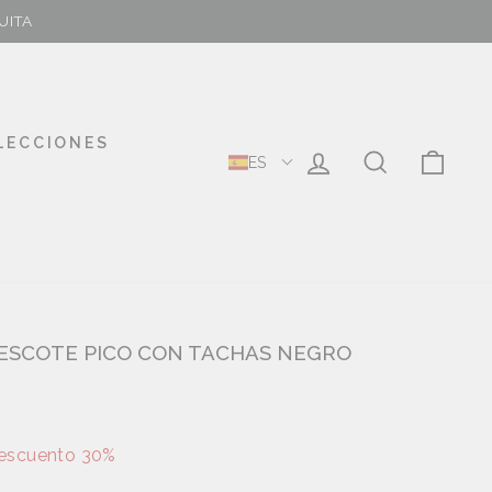
UITA
LECCIONES
MI CUENTA
BUSCAR
CAR
ES
ESCOTE PICO CON TACHAS NEGRO
escuento 30%