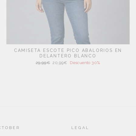
CAMISETA ESCOTE PICO ABALORIOS EN
DELANTERO BLANCO
Precio
Precio
29,99€
20,99€
Descuento 30%
habitual
de
oferta
CTOBER
LEGAL