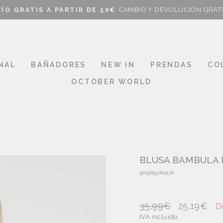
CAMBIO Y DEVOLUCIÓN GRAT
ÍO GRATIS A PARTIR DE 50€
Pause
slideshow
NAL
BAÑADORES
NEW IN
PRENDAS
CO
OCTOBER WORLD
BLUSA BAMBULA 
5009655209138
Precio
Precio
35,99€
25,19€
D
habitual
de
IVA incluido.