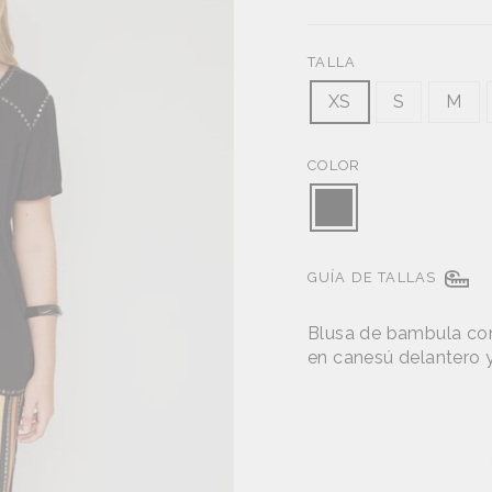
oferta
TALLA
XS
S
M
COLOR
GUÍA DE TALLAS
Blusa de bambula con
en canesú delantero y