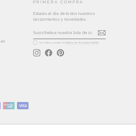
PRIMERA COMPRA
Estarás al día de todos nuestros
lanzamientos y novedades.
SUSCRÍBETE
SUSCRIBIR
A
NUESTRA
les
LISTA
He leído y acepto la
Política de Privacidad (GDPR)
DE
Instagram
Facebook
Pinterest
CORREO