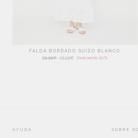
FALDA BORDADO SUIZO BLANCO
Precio
Precio
59,99€
29,99€
Descuento 50%
habitual
de
oferta
AYUDA
SOBRE O