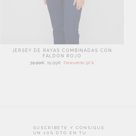
JERSEY DE RAYAS COMBINADAS CON
FALDON ROJO
Precio
Precio
39,99€
19,99€
Descuento 50%
habitual
de
oferta
SUSCRÍBETE Y CONSIGUE
UN 10% DTO EN TU