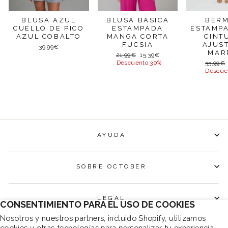
BER
BLUSA AZUL
BLUSA BASICA
ESTAMP
CUELLO DE PICO
ESTAMPADA
CINT
AZUL COBALTO
MANGA CORTA
AJUS
FUCSIA
39,99€
MAR
Precio
Precio
21,99€
15,39€
habitual
de
Precio
Descuento 30%
35,99€
oferta
habitua
Descue
AYUDA
SOBRE OCTOBER
LEGAL
CONSENTIMIENTO PARA EL USO DE COOKIES
Nosotros y nuestros partners, incluido Shopify, utilizamos
cookies y otras tecnologías para personalizar tu experiencia,