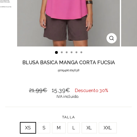
CERRAR
(ESC)
BLUSA BASICA MANGA CORTA FUCSIA
5009900205638
Precio
Precio
21,99€
15,39€
Descuento 30%
habitual
de
IVA incluido.
oferta
TALLA
XS
S
M
L
XL
XXL