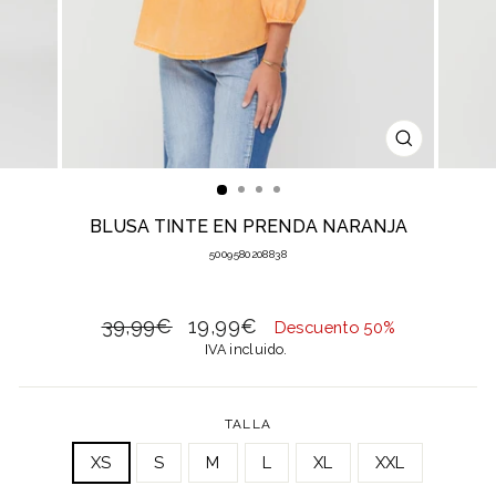
CERRAR
(ESC)
BLUSA TINTE EN PRENDA NARANJA
5009580208838
Precio
Precio
39,99€
19,99€
Descuento 50%
habitual
de
IVA incluido.
oferta
TALLA
XS
S
M
L
XL
XXL