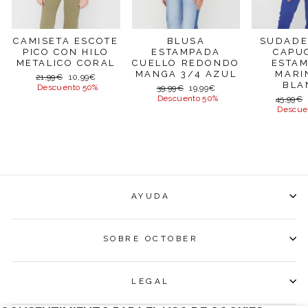
CAMISETA ESCOTE
BLUSA
SUDADE
PICO CON HILO
ESTAMPADA
CAPU
METALICO CORAL
CUELLO REDONDO
ESTA
MANGA 3/4 AZUL
MARI
Precio
Precio
21,99€
10,99€
BLA
habitual
de
Descuento 50%
Precio
Precio
39,99€
19,99€
oferta
habitual
de
Descuento 50%
Precio
45,99€
oferta
habitual
Descue
AYUDA
SOBRE OCTOBER
LEGAL