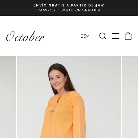
Ir
ENVÍO GRATIS A PARTIR DE 50€
directamente
CAMBIO Y DEVOLUCIÓN GRATUITA
Pause
al
slideshow
contenido
BUSCAR
NAVE
C
ES