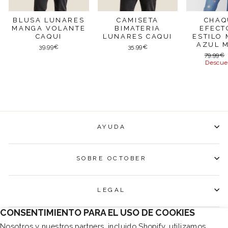
BLUSA LUNARES
CAMISETA
CHAQ
MANGA VOLANTE
BIMATERIA
EFECT
CAQUI
LUNARES CAQUI
ESTILO
AZUL 
39,99€
35,99€
Precio
79,99€
habitual
Descue
AYUDA
SOBRE OCTOBER
LEGAL
CONSENTIMIENTO PARA EL USO DE COOKIES
SUSCRÍBETE Y CONSIGUE UN 10% DTO EN TU
Nosotros y nuestros partners, incluido Shopify, utilizamos