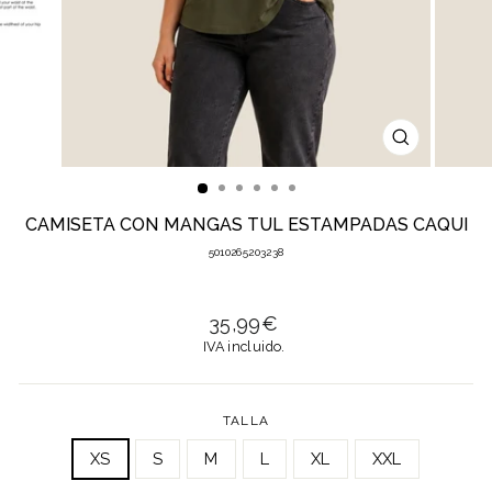
CERRAR
(ESC)
CAMISETA CON MANGAS TUL ESTAMPADAS CAQUI
5010265203238
Precio
35,99€
habitual
IVA incluido.
TALLA
XS
S
M
L
XL
XXL