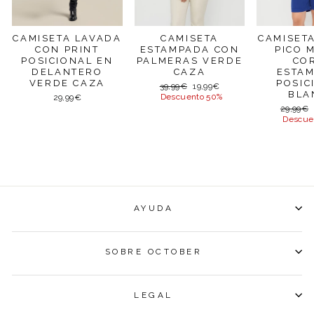
CAMISETA LAVADA
CAMISETA
CAMISET
CON PRINT
ESTAMPADA CON
PICO 
POSICIONAL EN
PALMERAS VERDE
CO
DELANTERO
CAZA
ESTA
VERDE CAZA
POSIC
Precio
Precio
39,99€
19,99€
BLA
habitual
de
Descuento 50%
29,99€
oferta
Precio
29,99€
habitual
Descue
AYUDA
SOBRE OCTOBER
LEGAL