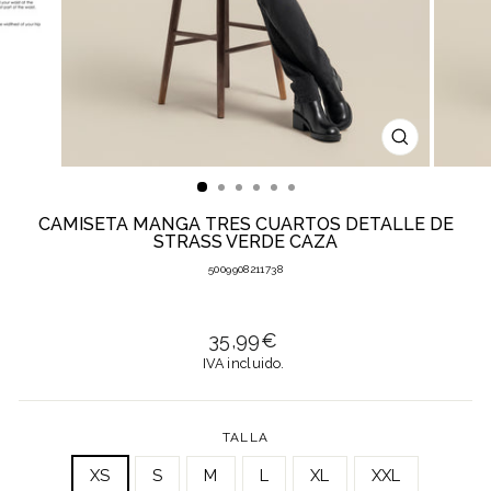
CERRAR
(ESC)
CAMISETA MANGA TRES CUARTOS DETALLE DE
STRASS VERDE CAZA
5009908211738
Precio
35,99€
habitual
IVA incluido.
TALLA
XS
S
M
L
XL
XXL